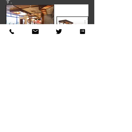
す。
写真合成のメリットは、3DCGで全て作成
するよりも時間も短くコストも抑えるこ
とができることです。
一部を改修するといった場合にはお勧め
です。
元の写真の一部を変えたいという場合
は、是非ご相談ください。
〒135-0064 東京都江東区青海2-7-4 the SOHO 903｜TEL：